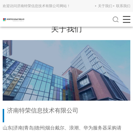
欢迎访问济南特荣信息技术有限公司网站！
关于我们
联系我们
关于我们
济南特荣信息技术有限公司
山东|济南|青岛|德州|烟台戴尔、浪潮、华为服务器采购请